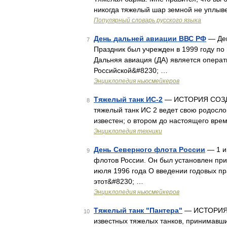
никогда тяжелый шар земной не уплыв
Популярный словарь русского языка
День дальней авиации ВВС РФ
— Ден
7
Праздник был учрежден в 1999 году п
Дальняя авиация (ДА) является опера
Российской&#8230; …
Энциклопедия ньюсмейкеров
Тяжелый танк ИС-2
— ИСТОРИЯ СОЗДА
8
тяжелый танк ИС 2 ведет свою родослов
известен; о втором до настоящего вр
Энциклопедия техники
День Северного флота России
— 1 и
9
флотов России. Он был установлен пр
июля 1996 года О введении годовых пр
этот&#8230; …
Энциклопедия ньюсмейкеров
Тяжелый танк "Пантера"
— ИСТОРИЯ 
10
известных тяжелых танков, принимавши