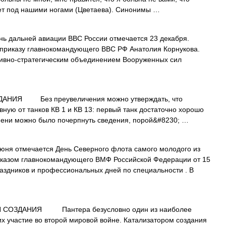
ет под нашими ногами (Цветаева). Синонимы …
ь дальней авиации ВВС России отмечается 23 декабря.
о приказу главнокомандующего ВВС РФ Анатолия Корнукова.
тивно‑стратегическим объединением Вооруженных сил
НИЯ Без преувеличения можно утверждать, что
ную от танков КВ 1 и КВ 13: первый танк достаточно хорошо
емени можно было почерпнуть сведения, порой&#8230; …
юня отмечается День Северного флота самого молодого из
иказом главнокомандующего ВМФ Российской Федерации от 15
аздников и профессиональных дней по специальности . В
СОЗДАНИЯ Пантера безусловно один из наиболее
х участие во второй мировой войне. Катализатором создания