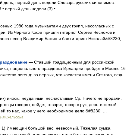
 день, первый день недели Словарь русских синонимов.
3 • первый день недели (3) • …
сенью 1986 года музыкантами двух групп, несогласных с
ей. Из Черного Кофе пришли гитарист Сергей Чесноков и
анса певец Владимир Бажин и бас гитарист Николай&#8230;
празднование
— Ставший традиционным для российской
трика, национального праздника Ирландии пройдет в Москве 16
ожество легенд: во первых, что касается имени Святого, ведь
к) иноск.: неудачный, несчастливый Ср. Ничего не продали.
овцы говорят, нейдет, говорят, товар с рук, день тяжелый.
мней то нас, какое у него необходимое дело,&#8230; …
ь Михельсона
/ 1) Имеющий большой вес; невесомый. Тяжелая сумка.
ольны не мной, мне нравится, что я больна не вами, что