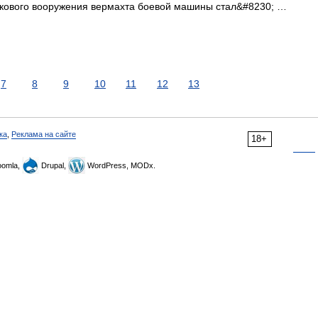
нкового вооружения вермахта боевой машины стал&#8230; …
7
8
9
10
11
12
13
ка
,
Реклама на сайте
18+
omla,
Drupal,
WordPress, MODx.