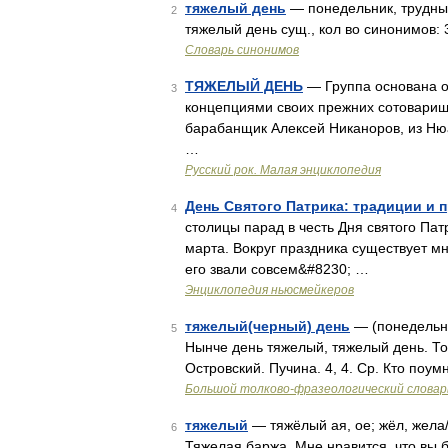
тяжелый день
— понедельник, трудный
2
тяжелый день сущ., кол во синонимов: 
Словарь синонимов
ТЯЖЕЛЫЙ ДЕНЬ
— Группа основана о
3
концепциями своих прежних сотоварищ
барабанщик Алексей Никаноров, из Ню
…
Русский рок. Малая энциклопедия
День Святого Патрика: традиции и 
4
столицы парад в честь Дня святого Па
марта. Вокруг праздника существует мн
его звали совсем&#8230; …
Энциклопедия ньюсмейкеров
тяжелый(черный) день
— (понедельни
5
Нынче день тяжелый, тяжелый день. Торг
Островский. Пучина. 4, 4. Ср. Кто поу
Большой толково-фразеологический словар
тяжелый
— тяжёлый ая, ое; жёл, жела
6
Тяжелая баржа. Мне нравится, что вы б