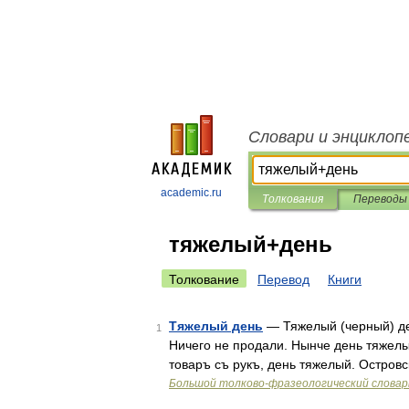
Словари и энциклоп
academic.ru
Толкования
Переводы
тяжелый+день
Толкование
Перевод
Книги
Тяжелый день
— Тяжелый (черный) де
1
Ничего не продали. Нынче день тяжелы
товаръ съ рукъ, день тяжелый. Островск
Большой толково-фразеологический словар