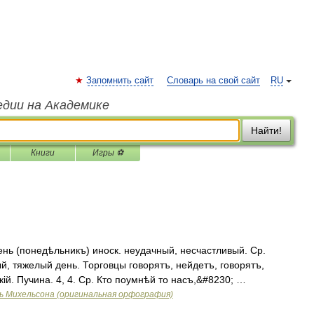
Запомнить сайт
Словарь на свой сайт
RU
едии на Академике
Найти!
Книги
Игры ⚽
нь (понедѣльникъ) иноск. неудачный, несчастливый. Ср.
й, тяжелый день. Торговцы говорятъ, нейдетъ, говорятъ,
ій. Пучина. 4, 4. Ср. Кто поумнѣй то насъ,&#8230; …
ь Михельсона (оригинальная орфография)